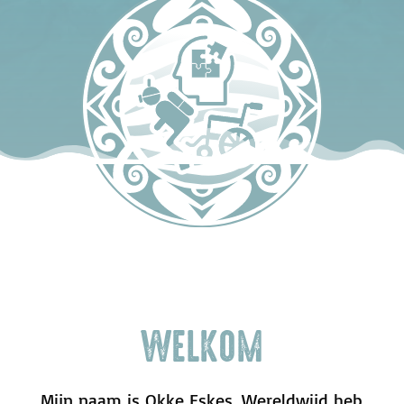
WELKOM
Mijn naam is Okke Eskes. Wereldwijd heb